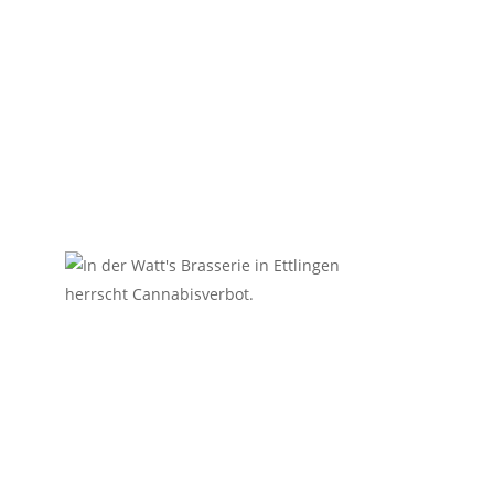
Watthalden
untersagt
.
Für andere leckere Genussmittel
müsst Ihr nur auf unsere
Speisekarte schauen!