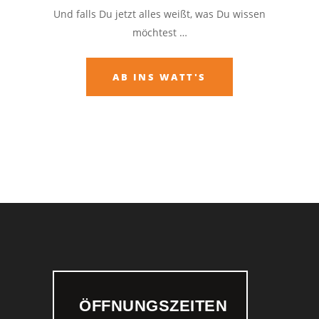
Und falls Du jetzt alles weißt, was Du wissen
möchtest …
AB INS WATT'S
ÖFFNUNGSZEITEN