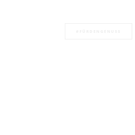
Unsere Karte zum A
#FÜRDENGENUSS