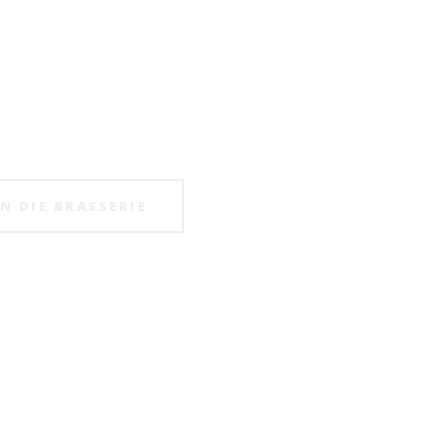
sˈriː] aus dem französischen:
rlokal mit besonderem Focus auf Regiona
IN DIE BRASSERIE