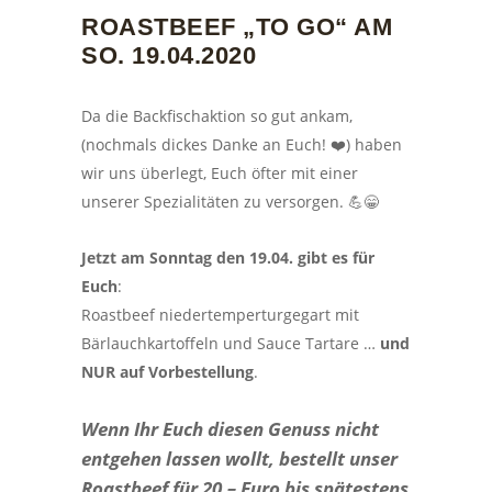
ROASTBEEF „TO GO“ AM
SO. 19.04.2020
Da die Backfischaktion so gut ankam,
(nochmals dickes Danke an Euch! ❤️) haben
wir uns überlegt, Euch öfter mit einer
unserer Spezialitäten zu versorgen. 💪😁
Jetzt am Sonntag den 19.04. gibt es für
Euch
:
Roastbeef niedertemperturgegart mit
Bärlauchkartoffeln und Sauce Tartare …
und
NUR auf Vorbestellung
.
Wenn Ihr Euch diesen Genuss nicht
entgehen lassen wollt, bestellt unser
Roastbeef für 20,– Euro bis spätestens