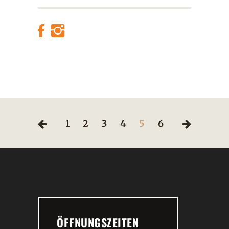
1
2
3
4
5
6
ÖFFNUNGSZEITEN